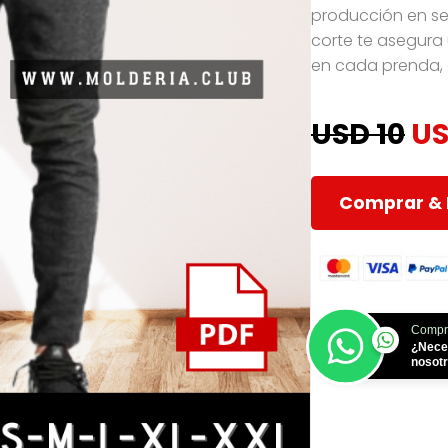
producción en ser
corte te asegura
en cada prenda, 
USD 10
US
Comprar & 
Compr
¿Nece
nosot