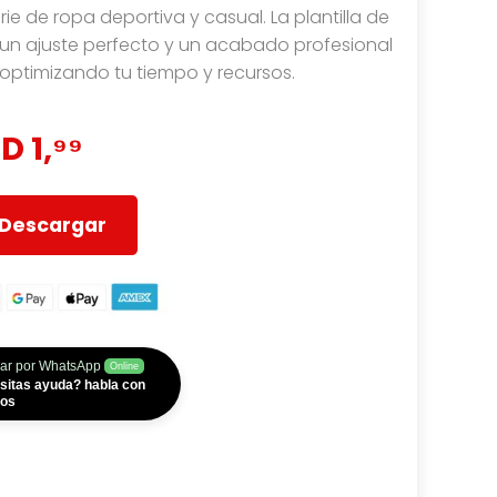
ie de ropa deportiva y casual. La plantilla de
 un ajuste perfecto y un acabado profesional
optimizando tu tiempo y recursos.
D 1,⁹⁹
Descargar
ar por WhatsApp
Online
sitas ayuda? habla con
ros