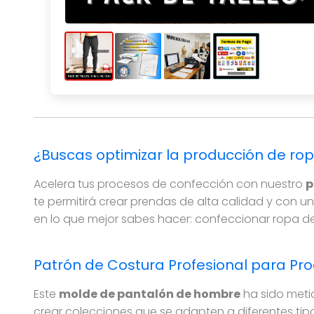
Patrón de costura de pantalón chupín de homb
¿Buscas optimizar la producción de r
Acelera tus procesos de confección con nuestro
p
te permitirá crear prendas de alta calidad y con u
en lo que mejor sabes hacer: confeccionar ropa dep
Patrón de Costura Profesional para Pro
Este
molde de pantalón de hombre
ha sido meti
crear colecciones que se adapten a diferentes tipos 