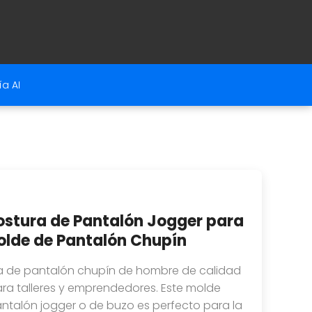
a AI
ostura de Pantalón Jogger para
lde de Pantalón Chupín
a de pantalón chupín de hombre de calidad
 para talleres y emprendedores. Este molde
antalón jogger o de buzo es perfecto para la