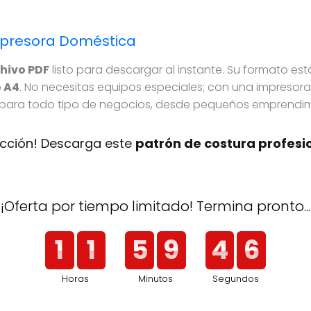
mpresora Doméstica
hivo PDF
listo para descargar al instante. Su formato es
 A4
. No necesitas equipos especiales; con una impresora 
 para todo tipo de negocios, desde pequeños emprendimi
ucción! Descarga este
patrón de costura profesi
¡Oferta por tiempo limitado! Termina pronto...
1
1
5
9
4
5
Horas
Minutos
Segundos
1
1
5
9
4
5