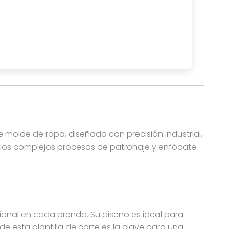
dores. Este molde profesional de pantalón jogger o de bu
te molde de ropa, diseñado con precisión industrial,
de los complejos procesos de patronaje y enfócate
nal en cada prenda. Su diseño es ideal para
de esta plantilla de corte es la clave para una