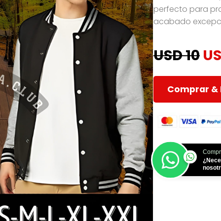
perfecto para pr
acabado excepci
USD 10
US
Comprar & 
Compr
¿Nece
nosot