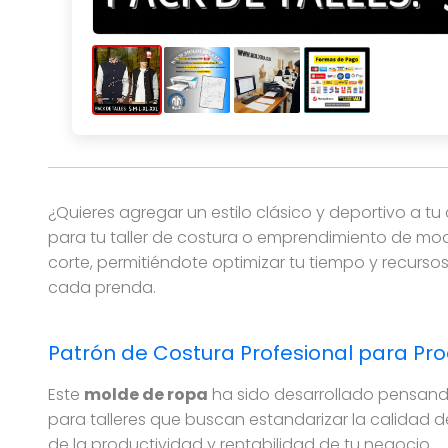
Patrón de costura de chaqueta estilo universi
¿Quieres agregar un estilo clásico y deportivo a t
para tu taller de costura o emprendimiento de mo
corte, permitiéndote optimizar tu tiempo y recurso
cada prenda.
Patrón de Costura Profesional para Pro
Este
molde de ropa
ha sido desarrollado pensando
para talleres que buscan estandarizar la calidad 
de la productividad y rentabilidad de tu negocio.