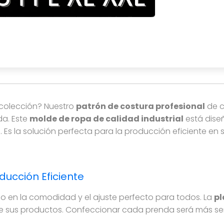
tario unisex de calidad industrial, ideal para talleres. 
u colección? Nuestro
patrón de costura profesional
de c
da. Este
molde de ropa de calidad industrial
está dise
s. Es la solución perfecta para la producción eficiente 
ducción Eficiente
 en la comodidad y el ajuste perfecto para todos. La
pl
de sus productos. Confeccionar cada prenda será más sen