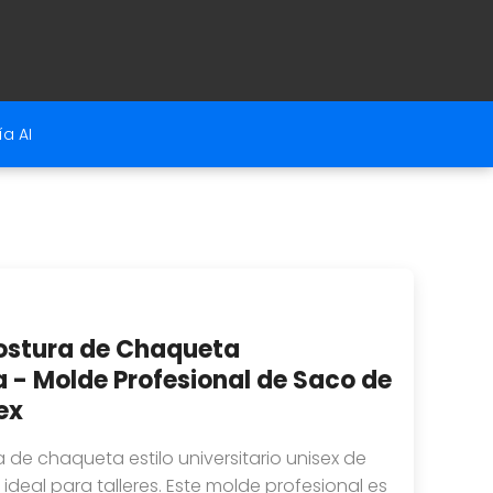
a AI
ostura de Chaqueta
a - Molde Profesional de Saco de
ex
 de chaqueta estilo universitario unisex de
, ideal para talleres. Este molde profesional es