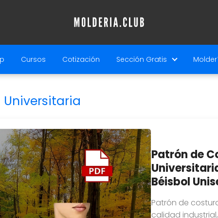
p
Cursos
Cotización
Sección Gratis
Molderí
Universitaria
Patrón de C
Universitari
Béisbol Unis
Patrón de costura
calidad industrial