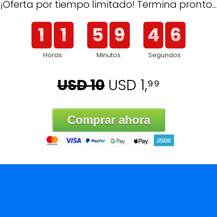
¡Oferta por tiempo limitado! Termina pronto...
1
1
5
9
4
6
Horas
Minutos
Segundos
1
1
5
9
4
USD 10
USD 1,⁹⁹
Comprar ahora