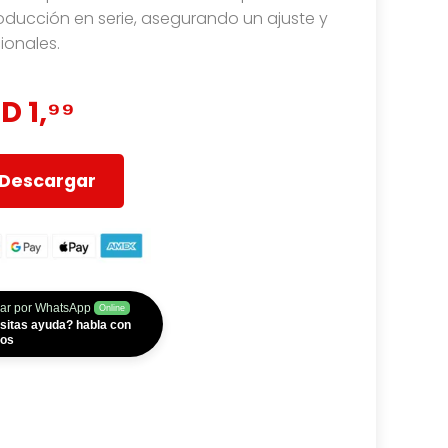
oducción en serie, asegurando un ajuste y
onales.
D 1,⁹⁹
Descargar
ar por WhatsApp
Online
sitas ayuda? habla con
ros