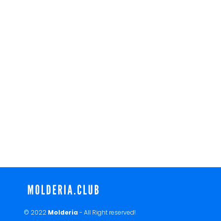
© 2022
Molderia
- All Right reserved!