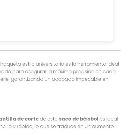
Este molde profesional es perfecto para producción en ser
haqueta estilo universitario es la herramienta ideal
ñado para asegurar la máxima precisión en cada
en serie, garantizando un acabado impecable en
antilla de corte
de este
saco de béisbol
es ideal
cillo y rápido, lo que se traduce en un aumento