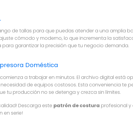
L
ngo de tallas para que puedas atender a una amplia base d
ajuste cómodo y moderno, lo que incrementa la satisfacc
para garantizar la precisión que tu negocio demanda.
mpresora Doméstica
omienza a trabajar en minutos. El archivo digital está o
a necesidad de equipos costosos. Esta conveniencia te p
e tu producción no se detenga y crezca sin límites.
 calidad! Descarga este
patrón de costura
profesional y
 en serie!
5