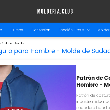
p
Cursos
Cotización
Sección Gratis
Molderí
e Sudadera Hoodie
guro para Hombre - Molde de Suda
Patrón de C
Hombre - Mo
Patrón de costur
industrial, ideal
sudadera hoodie 