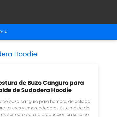
a AI
dera Hoodie
ostura de Buzo Canguro para
lde de Sudadera Hoodie
a de buzo canguro para hombre, de calidad
 para talleres y emprendedores. Este molde de
es perfecto para la producción en serie de