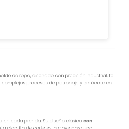
dores. Este molde de sudadera hoodie es perfecto para l
molde de ropa, diseñado con precisión industrial, te
los complejos procesos de patronaje y enfócate en
l en cada prenda. Su diseño clásico
con
ta plantilla de corte es la clave para una