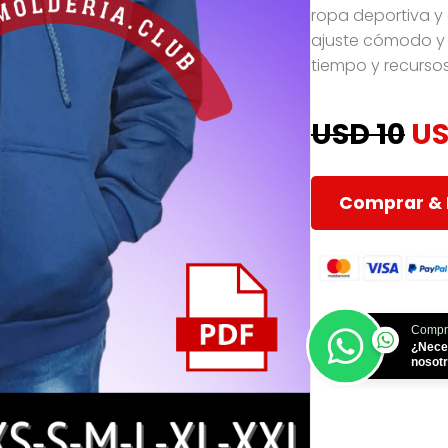
ropa deportiva y 
ajuste cómodo y 
tiempo y recursos
USD 10
US
Comprar & 
Compr
¿Nece
nosot