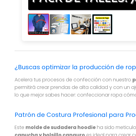
Patrón de costura de buzo canguro para hombr
¿Buscas optimizar la producción de ro
Acelera tus procesos de confección con nuestro
p
permitirá crear prendas de alta calidad y con un a
lo que mejor sabes hacer: confeccionar ropa cómo
Patrón de Costura Profesional para Pro
Este
molde de sudadera hoodie
ha sido meticul
capucha y bolsillo canguro
es ideal para crear c