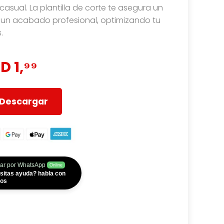
casual. La plantilla de corte te asegura un
un acabado profesional, optimizando tu
.
D 1,⁹⁹
Descargar
ar por WhatsApp
Online
sitas ayuda? habla con
ros