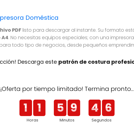
mpresora Doméstica
hivo PDF
listo para descargar al instante. Su formato es
 A4
. No necesitas equipos especiales; con una impresora 
 para todo tipo de negocios, desde pequeños emprendimi
ucción! Descarga este
patrón de costura profesi
¡Oferta por tiempo limitado! Termina pronto...
5
1
1
5
9
4
Horas
Minutos
Segundos
6
1
1
5
9
4