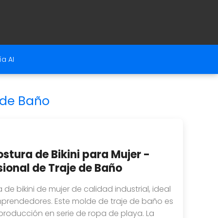
a AI
e de Baño
stura de Bikini para Mujer -
ional de Traje de Baño
de bikini de mujer de calidad industrial, ideal
emprendedores. Este molde de traje de baño es
producción en serie de ropa de playa. La