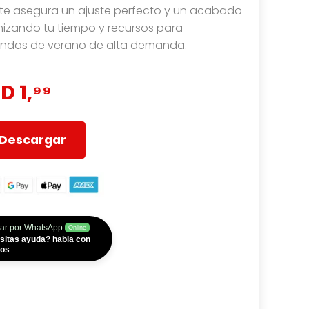
e te asegura un ajuste perfecto y un acabado
mizando tu tiempo y recursos para
endas de verano de alta demanda.
D 1,⁹⁹
Descargar
ar por WhatsApp
Online
sitas ayuda? habla con
ros