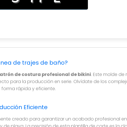
dad industrial, ideal para talleres y emprendedores. Este
línea de trajes de baño?
atrón de costura profesional de bikini
. Este molde de 
ecto para la producción en serie. Olvídate de los compl
forma rápida y eficiente.
ducción Eficiente
ente creado para garantizar un acabado profesional en 
e playa. La precisión de esta plantilla de corte es la c