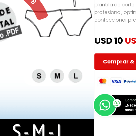
plantilla de cort
profesional, opti
confeccionar pr
USD 10
US
Comprar & 
Compr
¿Nece
nosot