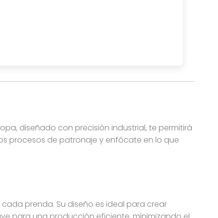
 molde de traje de baño es perfecto para la producción e
ropa, diseñado con precisión industrial, te permitirá
ejos procesos de patronaje y enfócate en lo que
cada prenda. Su diseño es ideal para crear
lave para una producción eficiente, minimizando el