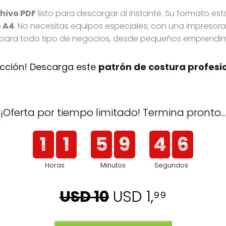
hivo PDF
listo para descargar al instante. Su formato es
 A4
. No necesitas equipos especiales; con una impresora 
 para todo tipo de negocios, desde pequeños emprendimi
ucción! Descarga este
patrón de costura profesi
¡Oferta por tiempo limitado! Termina pronto...
5
1
1
5
9
4
Horas
Minutos
Segundos
6
1
1
5
9
4
USD 10
USD 1,⁹⁹