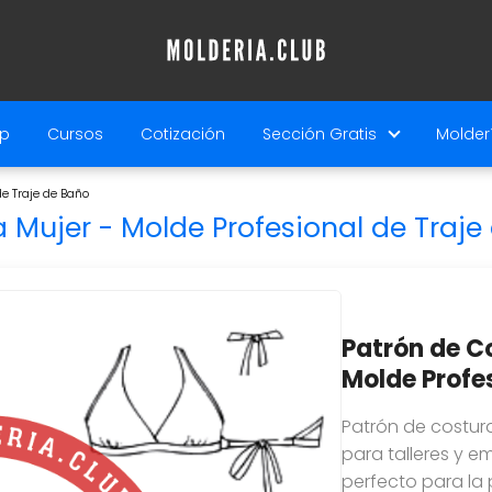
p
Cursos
Cotización
Sección Gratis
Molderí
de Traje de Baño
a Mujer - Molde Profesional de Traj
Patrón de Co
Molde Profes
Patrón de costura 
para talleres y 
perfecto para la 