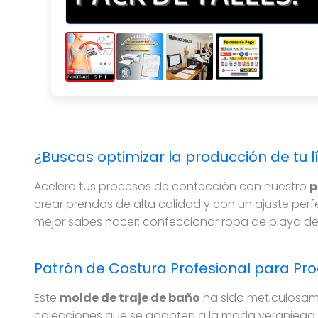
Patrón de costura de bikini de mujer de cali
¿Buscas optimizar la producción de tu 
Acelera tus procesos de confección con nuestro
p
crear prendas de alta calidad y con un ajuste perf
mejor sabes hacer: confeccionar ropa de playa de 
Patrón de Costura Profesional para Pro
Este
molde de traje de baño
ha sido meticulosam
colecciones que se adapten a la moda veraniega y d