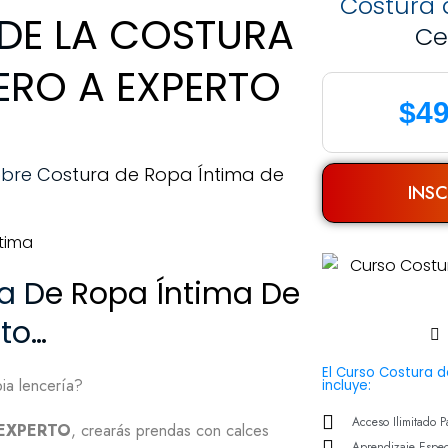
Costura 
DE LA COSTURA
Ce
ERO A EXPERTO
$49
sobre Costura de Ropa Íntima de
INSC
ra De Ropa Íntima De
rto…
El Curso Costura 
pia lencería?
incluye:
Acceso Ilimitado 
 EXPERTO
, crearás prendas con calces
Aprendizaje Espec