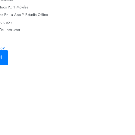
tivos PC Y Móviles
es En La App Y Estudia Offline
nclusión
el Instructor
so?
Í