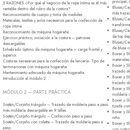
principal,
5 RAZONES ¿Por qué el negocio de la ropa íntima es el más
Blusas/C
rentable dentro del rubro de la costura?
más trazad
Reconocimiento de cuerpo y toma de medidas.
Blusas/Ca
Materiales, textiles y avíos necesarios para la confección de
transforma
ropa íntima.
Blusas/Ca
Reconocimiento de máquina hogareña.
de top dep
Ejercicio práctico, iniciación a la costura – patrones
Blusas/Ca
descargables.
de blusa co
Enhebrado óptimo de máquina hogareña – carga frontal y
Boxer y Sl
superior.
materiales.
Costuras necesarias para la confección de lencería- Tipo de
Boxer y Sl
terminaciones con máquina hogareña.
trazado de
Mantenimiento adecuado de máquina hogareña.
Boxer y Sl
Introducción al módulo 2.
trazado de
Boxer y Sl
MÓDULO 2 – PARTE PRÁCTICA
moldería d
Boxer y Sl
Sostén/Corpiño triángulo – Trazado de moldería paso a paso
tizada com
más moldería descargable en 9 talles.
Boxer y Sl
Sostén/Corpiño triángulo – Confección paso a paso.
niño.
Sostén/Corpiño con coletta – Trazado de moldería paso a
Boxer y Sl
paso.
con costur