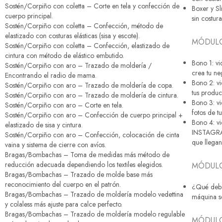
Sostén/Corpiño con coletta – Corte en tela y confección de
Boxer y Sl
cuerpo principal.
sin costura
Sostén/Corpiño con coletta – Confección, método de
elastizado con costuras elásticas (sisa y escote).
MÓDULO
Sostén/Corpiño con coletta – Confección, elastizado de
cintura con método de elástico embutido.
Bono 1: v
Sostén/Corpiño con aro – Trazado de moldería /
crea tu ne
Encontrando el radio de mama.
Bono 2: v
Sostén/Corpiño con aro – Trazado de moldería de copa.
tus produc
Sostén/Corpiño con aro – Trazado de moldería de cintura.
Bono 3: v
Sostén/Corpiño con aro – Corte en tela.
fotos de t
Sostén/Corpiño con aro – Confección de cuerpo principal +
Bono 4: v
elastizado de sisa y cintura.
INSTAGRAM
Sostén/Corpiño con aro – Confección, colocación de cinta
que llegan
vaina y sistema de cierre con avíos.
Bragas/Bombachas – Toma de medidas más método de
reducción adecuada dependiendo los textiles elegidos.
MÓDULO
Bragas/Bombachas – Trazado de molde base más
reconocimiento del cuerpo en el patrón.
¿Qué debo
Bragas/Bombachas – Trazado de moldería modelo vedettina
máquina se
y colaless más ajuste para calce perfecto.
Bragas/Bombachas – Trazado de moldería modelo regulable
MÓDULO