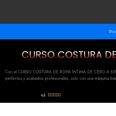
Sho
CURSO COSTURA DE 
Con el CURSO COSTURA DE ROPA ÍNTIMA DE CERO A EXPER
perfectos y acabados profesionales, solo con una máquina bási
4,9




