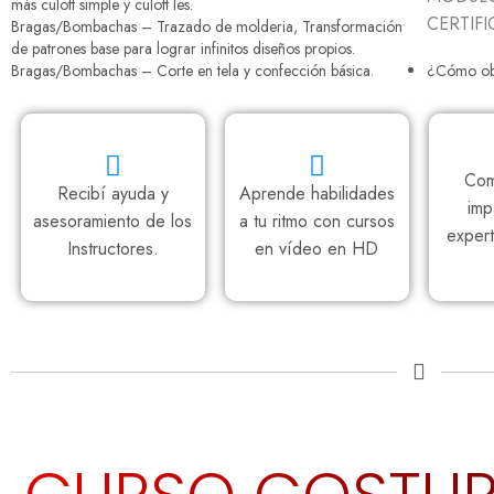
más culott simple y culott les.
CERTIF
Bragas/Bombachas – Trazado de molderia, Transformación
de patrones base para lograr infinitos diseños propios.
Bragas/Bombachas – Corte en tela y confección básica.
¿Cómo obt
Com
Recibí ayuda y
Aprende habilidades
imp
asesoramiento de los
a tu ritmo con cursos
exper
Instructores.
en vídeo en HD